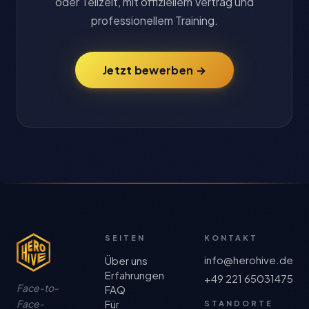
oder Teilzeit, mit offiziellem Vertrag und
professionellem Training.
Jetzt bewerben →
SEITEN
KONTAKT
info@herohive.de
Über uns
Erfahrungen
+49 221 65031475
Face-to-
FAQ
Face-
Für
STANDORTE